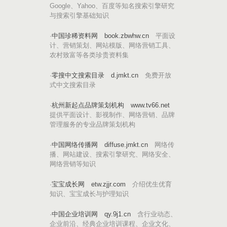
Google、Yahoo、百度等知名搜索引擎研究
与搜索引擎基础知识
·
中国珍稀资料网
book.zbwhw.cn
平面设
计、营销策划、网站模版、网络营销工具、
农村致富等各类珍贵资料集
·
零搜中文搜索目录
d.jmkt.cn
免费开放
式中文搜索目录
·
杭州新起点品牌策划机构
www.tv66.net
提供平面设计、影视制作、网络营销、品牌
管理服务的专业品牌策划机构
·
中国网络传播网
diffuse.jmkt.cn
网络传
播、网站建设、搜索引擎研究、网络安全、
网络营销等知识
·
宝宝成长网
etw.zjjr.com
介绍优生优育
知识、宝宝成长与护理知识
·
中国企业培训网
qy.9j1.cn
含行业动态、
企业前沿、经典企业培训课程、企业文化、